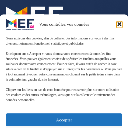
Vous contrôlez vos données
Nous utilisons des cookies, afin de collecter des informations sur vous à des fins
diverses, notamment fonctionnel, statistique et publicitaire.
9 Avenue Konrad Adenaueur
En cliquant sur « Accepter », vous donnez votre consentement à toutes les fins
68390 Sausheim
énoncées. Vous pouvez également choisir de spécifier les finalités auxquelles vous
souhaitez donner votre consentement. Pour ce faire, il vous suffit de cocher la case
située à côté de la finalité et d’appuyer sur « Enregistrer les paramètres ». Vous pouvez
03 89 66 70 00
à tout moment révoquer votre consentement en cliquant sur la petite icône située dans
le coin inférieur gauche du site Internet.
Du lundi au jeudi : de 8h00 à 12h00 et de 14h00 à 17h00
Le vendredi : de 8h00 à 12h00 et de 13h00 à 16h00
Cliquez sur les liens au bas de cette bannière pour en savoir plus sur notre utilisation
des cookies et des autres technologies, ainsi que sur la collecte et le traitement des
données personnelles.
Qui sommes-nous ?
Notre historique
Nos partenaires
Accepter