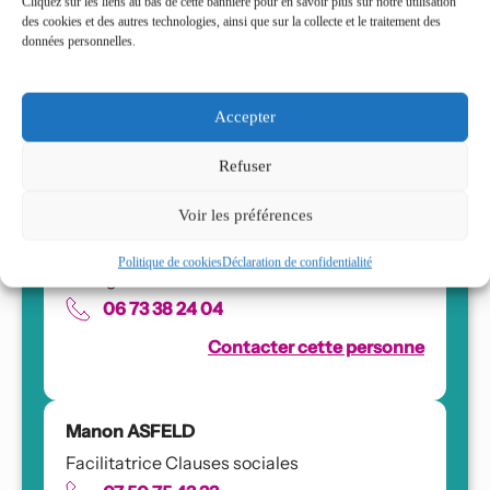
Cliquez sur les liens au bas de cette bannière pour en savoir plus sur notre utilisation
des cookies et des autres technologies, ainsi que sur la collecte et le traitement des
Elodie DREYER
données personnelles.
Assistante administrative
Clauses sociales
Accepter
07 50 75 43 36
Contacter cette personne
Refuser
Voir les préférences
Sandrine NEAU
Politique de cookies
Déclaration de confidentialité
Chargée de mission Clauses sociales
06 73 38 24 04
Contacter cette personne
Manon ASFELD
Facilitatrice Clauses sociales