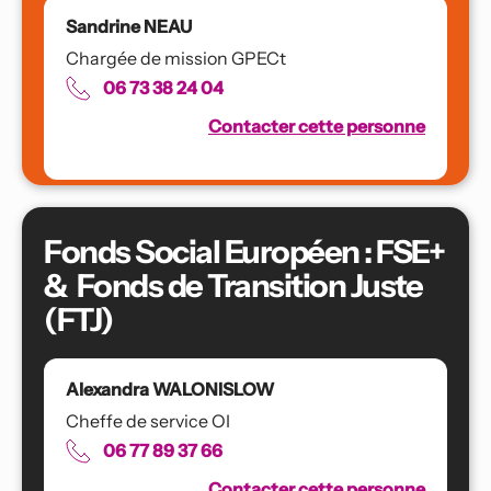
Sandrine NEAU
Chargée de mission GPECt 
06 73 38 24 04
Contacter cette personne
Fonds Social Européen : FSE+  
&  Fonds de Transition Juste 
(FTJ)
Alexandra WALONISLOW
Cheffe de service OI
06 77 89 37 66
Contacter cette personne