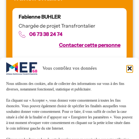
Fabienne BUHLER
Chargée de projet Transfrontalier
06 73 38 24 74
Contacter cette personne
Vous contrôlez vos données
Clauses sociales
Nous utilisons des cookies, afin de collecter des informations sur vous à des fins
diverses, notamment fonctionnel, statistique et publicitaire.
Sandra BUONO
En cliquant sur « Accepter », vous donnez votre consentement à toutes les fins
énoncées. Vous pouvez également choisir de spécifier les finalités auxquelles vous
Chargée de projet Clauses sociales
souhaitez donner votre consentement. Pour ce faire, il vous suffit de cocher la case
07 50 75 43 34
située à côté de la finalité et d’appuyer sur « Enregistrer les paramètres ». Vous pouvez
à tout moment révoquer votre consentement en cliquant sur la petite icône située dans
Contacter cette personne
le coin inférieur gauche du site Internet.