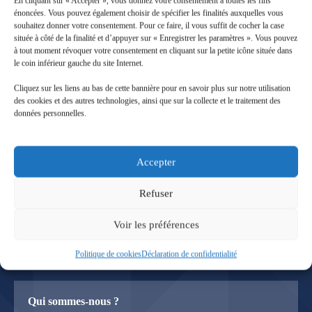
En cliquant sur « Accepter », vous donnez votre consentement à toutes les fins
énoncées. Vous pouvez également choisir de spécifier les finalités auxquelles vous
souhaitez donner votre consentement. Pour ce faire, il vous suffit de cocher la case
située à côté de la finalité et d’appuyer sur « Enregistrer les paramètres ». Vous pouvez
à tout moment révoquer votre consentement en cliquant sur la petite icône située dans
le coin inférieur gauche du site Internet.
Cliquez sur les liens au bas de cette bannière pour en savoir plus sur notre utilisation
des cookies et des autres technologies, ainsi que sur la collecte et le traitement des
données personnelles.
Accepter
9 Avenue Konrad Adenaueur
Refuser
68390 Sausheim
03 89 66 70 00
Voir les préférences
Du lundi au jeudi : de 8h00 à 12h00 et de 14h00 à 17h00
Politique de cookies
Déclaration de confidentialité
Le vendredi : de 8h00 à 12h00 et de 13h00 à 16h00
Qui sommes-nous ?