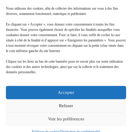
marché du travail.
Nous utilisons des cookies, afin de collecter des informations sur vous à des fins
Consultez toutes les ressources sur notre site :
MEF68 – 
diverses, notamment fonctionnel, statistique et publicitaire.
Base documentaire
L’IA : une menace ou une opportunité pour l’emploi ?
En cliquant sur « Accepter », vous donnez votre consentement à toutes les fins
énoncées. Vous pouvez également choisir de spécifier les finalités auxquelles vous
souhaitez donner votre consentement. Pour ce faire, il vous suffit de cocher la case
située à côté de la finalité et d’appuyer sur « Enregistrer les paramètres ». Vous pouvez
Toutes les actualités
à tout moment révoquer votre consentement en cliquant sur la petite icône située dans
le coin inférieur gauche du site Internet.
Cliquez sur les liens au bas de cette bannière pour en savoir plus sur notre utilisation
des cookies et des autres technologies, ainsi que sur la collecte et le traitement des
données personnelles.
Accepter
Refuser
Voir les préférences
9 Avenue Konrad Adenaueur
68390 Sausheim
Politique de cookies
Déclaration de confidentialité