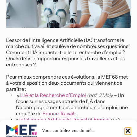
L’essor de l’Intelligence Artificielle (IA) transforme le 
marché du travail et soulève de nombreuses questions : 
Comment l’IA impacte-t-elle la recherche d’emploi ? 
Quels défis et opportunités pour les travailleurs et les 
entreprises ?
Pour mieux comprendre ces évolutions, la MEF68 met 
à votre disposition deux documents qui viennent de 
paraître :
 « 
L’IA et la Recherche d’Emploi 
(pdf, 3 Mo)
» – Un 
focus sur les usages actuels de l’IA dans 
l’accompagnement des chercheurs d’emploi, une 
enquête de 
France Travail
 ;
«
Intelligence Artificielle, Travail et Emplo
i
(pdf, 
496.4 Ko)
 » – Un rapport du think tank 
Terra 
Vous contrôlez vos données
Nova
 qui analyse les mutations à venir sur le 