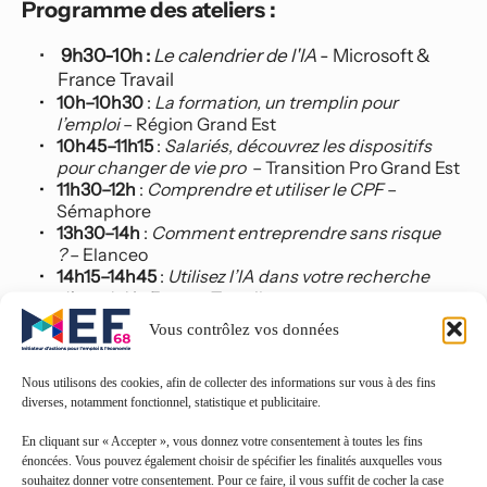
Programme des ateliers :
 9h30-10h : 
Le calendrier de l'IA
 - Microsoft & 
France Travail
10h–10h30
 : 
La formation, un tremplin pour 
l’emploi
 – Région Grand Est
10h45–11h15
 : 
Salariés, découvrez les dispositifs 
pour changer de vie pro 
 – Transition Pro Grand Est
11h30–12h
 : 
Comprendre et utiliser le CPF
 – 
Sémaphore
13h30–14h
 : 
Comment entreprendre sans risque 
?
 – Elanceo
14h15–14h45
 : 
Utilisez l’IA dans votre recherche 
d’emploi !
 – France Travail
15h–15h45
 : 
10 pépites pour booster la confiance en 
Vous contrôlez vos données
soi
 – L Consulting & Résonances
Cet espace rassemble toutes les ressources 
Nous utilisons des cookies, afin de collecter des informations sur vous à des fins
diverses, notamment fonctionnel, statistique et publicitaire.
nécessaires pour faire avancer — ou concrétiser — 
votre projet professionnel, quel que soit son niveau de 
En cliquant sur « Accepter », vous donnez votre consentement à toutes les fins
maturité.
énoncées. Vous pouvez également choisir de spécifier les finalités auxquelles vous
souhaitez donner votre consentement. Pour ce faire, il vous suffit de cocher la case