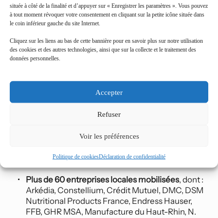
2. Hall Recrutement & Emploi – lancé 
située à côté de la finalité et d’appuyer sur « Enregistrer les paramètres ». Vous pouvez
en 2025 a rencontré un fort succès 
à tout moment révoquer votre consentement en cliquant sur la petite icône située dans
le coin inférieur gauche du site Internet.
en 2026 !
Cliquez sur les liens au bas de cette bannière pour en savoir plus sur notre utilisation
Un espace dynamique pour rencontrer des 
des cookies et des autres technologies, ainsi que sur la collecte et le traitement des
données personnelles.
entreprises qui recrutent
Introduit en 2025, ce hall revient pour connecter 
Accepter
directement les candidats avec les entreprises du 
territoire. Un lieu idéal pour décrocher un emploi, un 
Refuser
stage, découvrir un secteur ou préparer une 
reconversion.
Voir les préférences
Ce que les actifs, demandeurs d'emploi et 
salariés y ont trouvé :
Politique de cookies
Déclaration de confidentialité
Plus de 60 entreprises locales mobilisées
, dont : 
Arkédia, Constellium, Crédit Mutuel, DMC, DSM 
Nutritional Products France, Endress Hauser, 
FFB, GHR MSA, Manufacture du Haut-Rhin, N. 